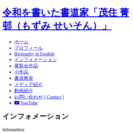
令和を書いた書道家「茂住 菁
邨（もずみ せいそん）」
ホーム
プロフィール
Biography in English
インフォメーション
展覧会作品
小作品
書道教室
メディア紹介
動画紹介
お問い合わせ [ Contact ]
YouTube
インフォメーション
Infomartion