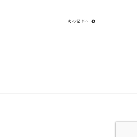
次の記事へ
住 菁邨（もずみ せいそん）」