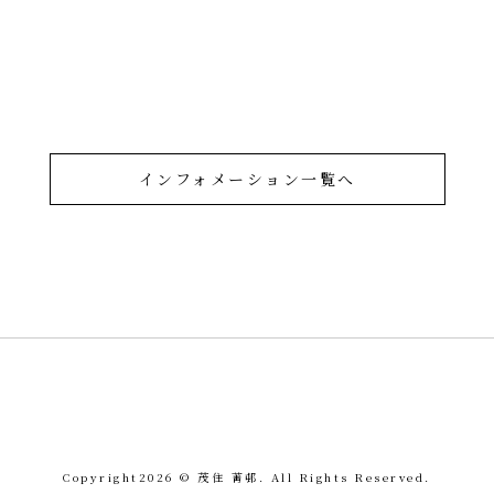
インフォメーション一覧へ
令和を書いた書道家「茂
Copyright
2026 © 茂住 菁邨. All Rights Reserved.