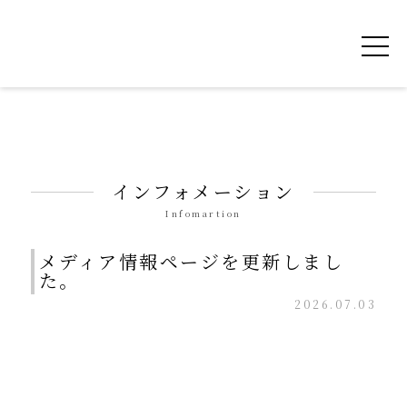
令和を書いた書道家「茂住 菁邨（もずみ せ
インフォメーション
Infomartion
メディア情報ページを更新しまし
た。
2026.07.03