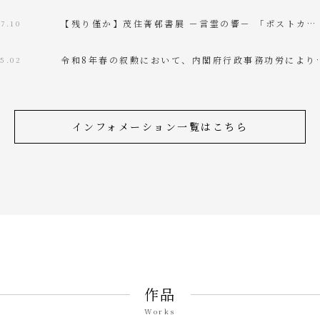
【残り僅か】茂住菁邨書展 －言霊の響－ 「ポストカ…
7.10
令和8年春の叙勲において、内閣府行政事務功労により
05.02
インフォメーション一覧はこちら
作品
Works