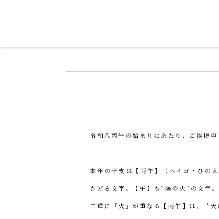
令和を書いた書道家「茂住 菁邨（も
令和八丙午の始まりにあたり、ご挨拶申
本年の干支は【丙午】（ヘイゴ・ひのえ
さどる文字。【午】も”陽の火”の文字。
二重に「火」が重なる【丙午】は、〝天