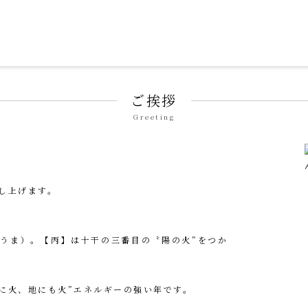
ずみ せいそん）」
ご挨拶
Greeting
し上げます。
うま）。【丙】は十干の三番目の〝陽の火”をつか
に火、地にも火”エネルギーの強い年です。