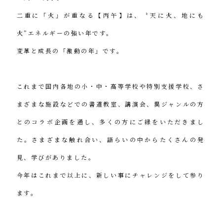
二重に「火」が重なる【丙午】は、〝天に火、地にも
火”エネルギーの強い年です。
変革と成長の「激動の年」です。
これまで国内各地の小・中・高等学校や特別支援学校、さ
まざまな施設などでの書道教室、講演会、異ジャンルの方
とのコラボ企画を通し、多くの方にご縁をいただきまし
た。さまざまな触れ合い、語らいの中からたくさんの発
見、学びがありました。
今年はこれまで以上に、新しい事にチャレンジをして参り
ます。