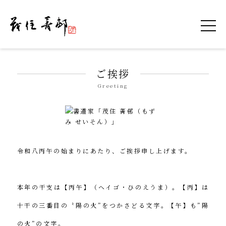
令和を書いた書道家「茂住 菁邨（もずみ せ
ご挨拶
Greeting
令和八丙午の始まりにあたり、ご挨拶申し上げます。
本年の干支は【丙午】（ヘイゴ・ひのえうま）。【丙】は
十干の三番目の〝陽の火”をつかさどる文字。【午】も”陽
の火”の文字。