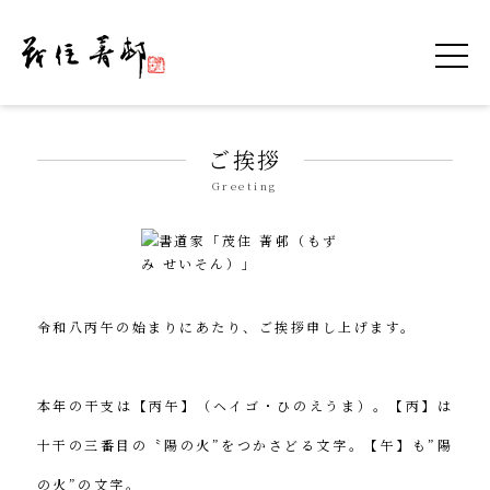
令和を書いた書道家「茂住 菁邨（もずみ せ
ご挨拶
Greeting
令和八丙午の始まりにあたり、ご挨拶申し上げます。
本年の干支は【丙午】（ヘイゴ・ひのえうま）。【丙】は
十干の三番目の〝陽の火”をつかさどる文字。【午】も”陽
の火”の文字。