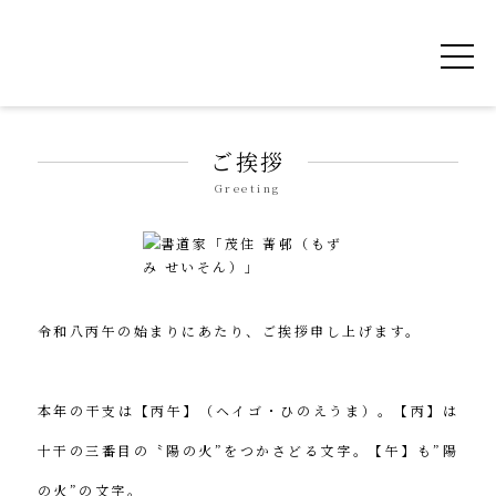
令和を書いた書道家「茂住 菁邨（もずみ せ
ご挨拶
Greeting
令和八丙午の始まりにあたり、ご挨拶申し上げます。
本年の干支は【丙午】（ヘイゴ・ひのえうま）。【丙】は
十干の三番目の〝陽の火”をつかさどる文字。【午】も”陽
の火”の文字。