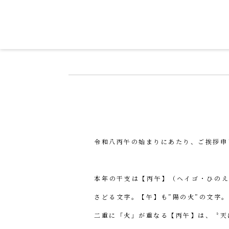
令和を書いた書道家「茂住 菁邨（も
令和八丙午の始まりにあたり、ご挨拶申
本年の干支は【丙午】（ヘイゴ・ひのえ
さどる文字。【午】も”陽の火”の文字。
二重に「火」が重なる【丙午】は、〝天