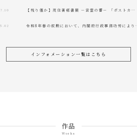
【残り僅か】茂住菁邨書展 －言霊の響－ 「ポストカ…
7.10
令和8年春の叙勲において、内閣府行政事務功労により
05.02
インフォメーション一覧はこちら
作品
Works