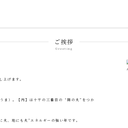
ずみ せいそん）」
ご挨拶
Greeting
し上げます。
うま）。【丙】は十干の三番目の〝陽の火”をつか
に火、地にも火”エネルギーの強い年です。