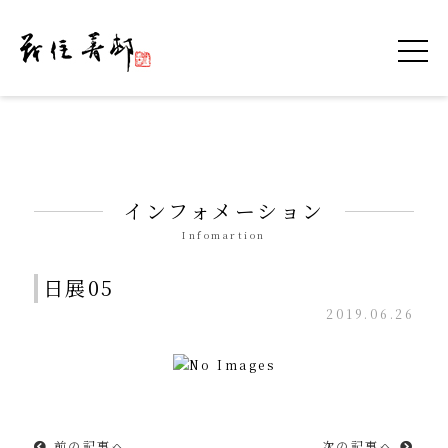
令和を書いた書道家「茂住 菁邨（もずみ せ
インフォメーション
Infomartion
日展05
2019.06.26
前の記事へ
次の記事へ