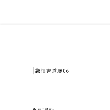
令和を書いた書道家「茂住 菁邨（も
謙慎書道展06
前の記事へ