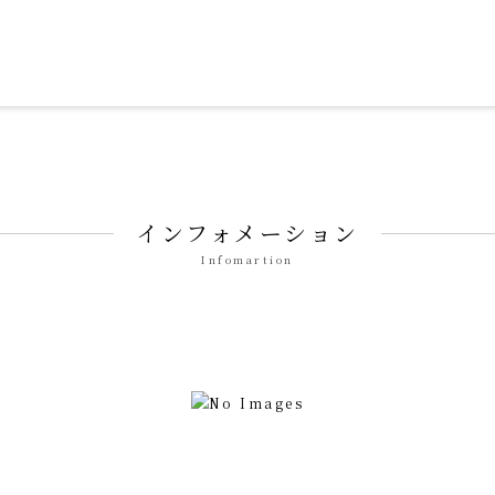
ずみ せいそん）」
インフォメーション
Infomartion