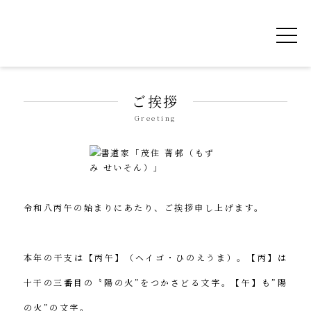
令和を書いた書道家「茂住 菁邨（もずみ せ
ご挨拶
Greeting
令和八丙午の始まりにあたり、ご挨拶申し上げます。
本年の干支は【丙午】（ヘイゴ・ひのえうま）。【丙】は
十干の三番目の〝陽の火”をつかさどる文字。【午】も”陽
の火”の文字。