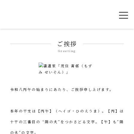
令和を書いた書道家「茂住 菁邨（もずみ せ
ご挨拶
Greeting
令和八丙午の始まりにあたり、ご挨拶申し上げます。
本年の干支は【丙午】（ヘイゴ・ひのえうま）。【丙】は
十干の三番目の〝陽の火”をつかさどる文字。【午】も”陽
の火”の文字。