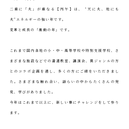
二重に「火」が重なる【丙午】は、〝天に火、地にも
火”エネルギーの強い年です。
変革と成長の「激動の年」です。
これまで国内各地の小・中・高等学校や特別支援学校、さ
まざまな施設などでの書道教室、講演会、異ジャンルの方
とのコラボ企画を通し、多くの方にご縁をいただきまし
た。さまざまな触れ合い、語らいの中からたくさんの発
見、学びがありました。
今年はこれまで以上に、新しい事にチャレンジをして参り
ます。