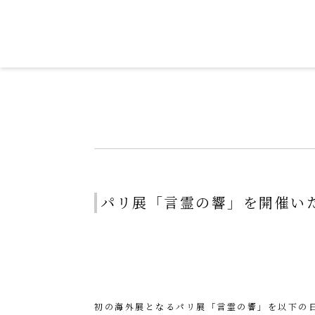
令和を書いた書道家「茂住 菁邨（も
パリ展「言霊の響」を開催い
初の海外展となるパリ展「言霊の響」を以下の