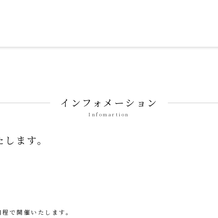
ずみ せいそん）」
インフォメーション
Infomartion
たします。
日程で開催いたします。