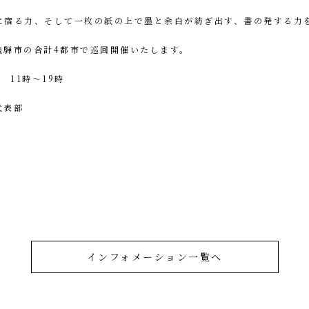
に宿る力、そして一枚の紙の上で墨と余白が紡ぎ出す、書の発する力
飛騨市の合計4都市で巡回開催いたします。
 11時〜19時
代表部
インフォメーション一覧へ