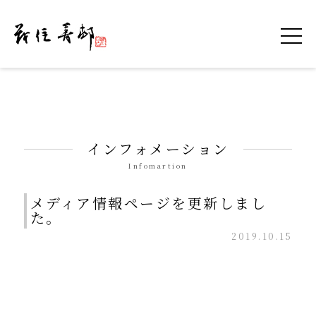
令和を書いた書道家「茂住 菁邨（もずみ せ
インフォメーション
Infomartion
メディア情報ページを更新しまし
た。
2019.10.15