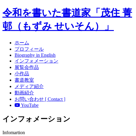
令和を書いた書道家「茂住 菁
邨（もずみ せいそん）」
ホーム
プロフィール
Biography in English
インフォメーション
展覧会作品
小作品
書道教室
メディア紹介
動画紹介
お問い合わせ [ Contact ]
YouTube
インフォメーション
Infomartion