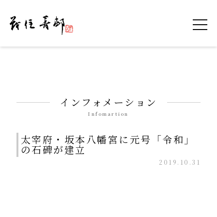
令和を書いた書道家「茂住 菁邨（もずみ せ
インフォメーション
Infomartion
太宰府・坂本八幡宮に元号「令和」
の石碑が建立
2019.10.31