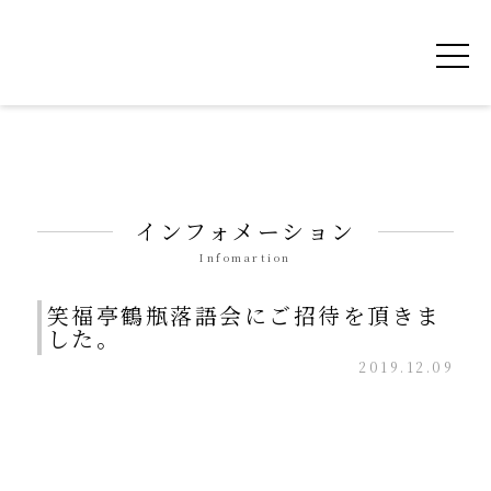
令和を書いた書道家「茂住 菁邨（もずみ せ
インフォメーション
Infomartion
笑福亭鶴瓶落語会にご招待を頂きま
した。
2019.12.09