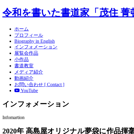
令和を書いた書道家「茂住 菁
ホーム
プロフィール
Biography in English
インフォメーション
展覧会作品
小作品
書道教室
メディア紹介
動画紹介
お問い合わせ [ Contact ]
YouTube
インフォメーション
Infomartion
2020年 高島屋オリジナル夢袋に作品揮