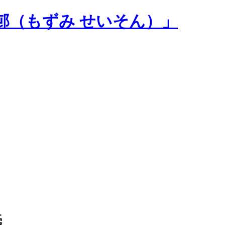
邨（もずみ せいそん）」
毫