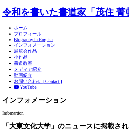
令和を書いた書道家「茂住 菁
ホーム
プロフィール
Biography in English
インフォメーション
展覧会作品
小作品
書道教室
メディア紹介
動画紹介
お問い合わせ [ Contact ]
YouTube
インフォメーション
Infomartion
「大東文化大学」のニュースに掲載さ