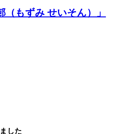
邨（もずみ せいそん）」
れました