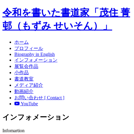
令和を書いた書道家「茂住 菁
邨（もずみ せいそん）」
ホーム
プロフィール
Biography in English
インフォメーション
展覧会作品
小作品
書道教室
メディア紹介
動画紹介
お問い合わせ [ Contact ]
YouTube
インフォメーション
Infomartion