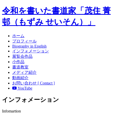
令和を書いた書道家「茂住 菁
邨（もずみ せいそん）」
ホーム
プロフィール
Biography in English
インフォメーション
展覧会作品
小作品
書道教室
メディア紹介
動画紹介
お問い合わせ [ Contact ]
YouTube
インフォメーション
Infomartion