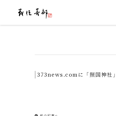
令和を書いた書道家「茂住 菁邨（も
373news.comに「照国
前の記事へ