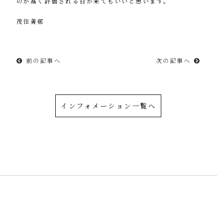
のが高く評価される日が来てもいいと思います。
茂住菁邨
前の記事へ
次の記事へ
インフォメーション一覧へ
令和を書いた書道家「茂