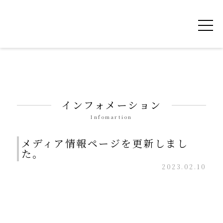
令和を書いた書道家「茂住 菁邨（もずみ せ
インフォメーション
Infomartion
メディア情報ページを更新しまし
た。
2023.02.10