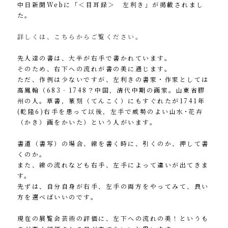
中日新聞Webに「＜目耳録＞ 左利き」が掲載されまし
た。
詳しくは、こちらからご覧ください。
先人達の書は、大半が右手で書かれています。
そのため、右下への流れが書の美に通じます。
ただ、作例は少ないですが、左利きの書家・作家としては
高鳳翰（683‐1748？中国，清代中期の画家。山東省膠
州の人。草書，篆刻（てんこく）にもすぐれたが1741年
(乾隆6)右手を患って以後，左手で威勢のよい山水･花卉
（かき）画をかいた）という人がいます。
書道（書写）の場合、線を書く時に、引くのか、押して書
くのか。
また、線の流れなども右手、左手によって違いが出てきま
す。
先ずは、自分自身が右手、左手の両方をやってみて、良い
方を選べばいいのです。
現在の展覧会芸術の評価に、左下への流れの美！というも